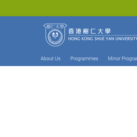
About Us
Programmes
Minor Progr