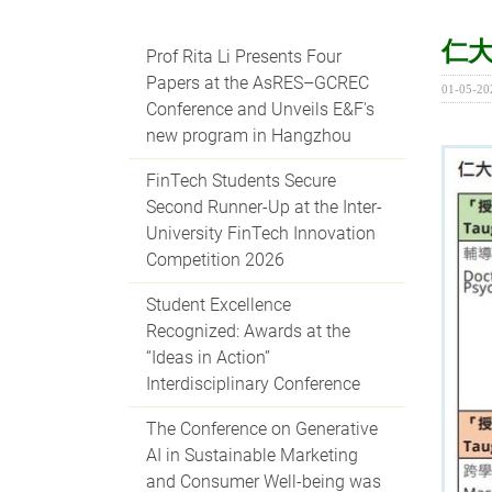
仁大
Prof Rita Li Presents Four
Papers at the AsRES–GCREC
01-05-20
Conference and Unveils E&F's
new program in Hangzhou
FinTech Students Secure
Second Runner-Up at the Inter-
University FinTech Innovation
Competition 2026
Student Excellence
Recognized: Awards at the
“Ideas in Action”
Interdisciplinary Conference
The Conference on Generative
AI in Sustainable Marketing
and Consumer Well-being was