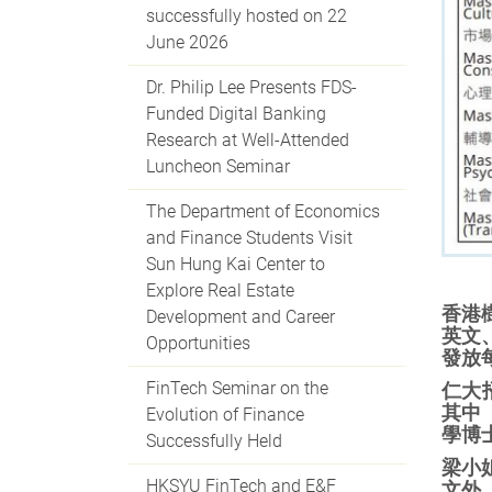
successfully hosted on 22
June 2026
Dr. Philip Lee Presents FDS-
Funded Digital Banking
Research at Well-Attended
Luncheon Seminar
The Department of Economics
and Finance Students Visit
Sun Hung Kai Center to
Explore Real Estate
香港
Development and Career
英文
Opportunities
發放
FinTech Seminar on the
仁大
其中
Evolution of Finance
學博
Successfully Held
梁小
HKSYU FinTech and E&F
文外