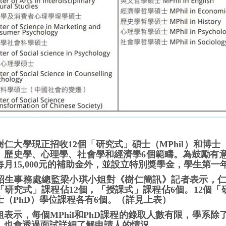
樹仁大學現正招收12個「研究式」碩士（MPhil）和博
、歷史學、心理學、社會學和經濟學6個範疇。為鼓勵有
每月15,000元的補助金外，並設立特別獎學金，學生第一年
招生事務處總監梁小琪小姐對《樹仁簡訊》記者表示，仁
「研究式」課程佔12個，「授課式」課程佔6個。12個「
士（PhD）學位課程各有6個。（詳見上表）
姐表示，每個MPhil和PhD課程的錄取人數有限，學系
，也會透過面試詳細了解申請人的情況。