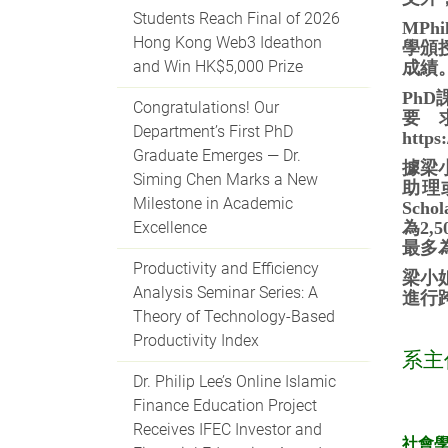
Students Reach Final of 2026
MP
Hong Kong Web3 Ideathon
學頒授
and Win HK$5,000 Prize
成績
Ph
Congratulations! Our
要
Department’s First PhD
https
Graduate Emerges — Dr.
據梁
Siming Chen Marks a New
助理
Milestone in Academic
Sch
Excellence
為2
最多
Productivity and Efficiency
梁小
Analysis Seminar Series: A
進行
Theory of Technology-Based
.
Productivity Index
系主
Dr. Philip Lee’s Online Islamic
Finance Education Project
.
Receives IFEC Investor and
社會學