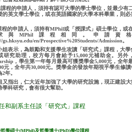
hil課程的申請人，須持有認可大學的學士學位，並最少
的英文學士學位，或在英語國家的大學本科畢業，則必須在IEL
。
D課程的申請人，須持有MPhil或「授課式」碩士學位，
求與MPhil課程相同。申請
://gs.hksyu.edu/en/Prospective%20Students/Admission
。
小姐表示，為鼓勵和支援學生攻讀「研究式」課程，大學會安
或研究助理，校方每月會給予15,000元補助金。另外，
olarship，學生第一年每月最高可獲獎學金5,000元，全
,500元，全年共30,000元。獎學金的發放年期視乎學生
為2年。
姐又指出，仁大近年加強了大學的研究設施，現正建設大數
跨學科研究，會有很大幫助。
任和副系主任談「研究式」課程
哲學碩士(MPhil)及哲學博士(PhD)學位課程