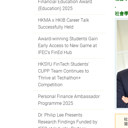
Financial Education Award
.
(Education) 2025
社會
HKMA x HKIB Career Talk
Successfully Held
Award-winning Students Gain
Early Access to New Game at
IFEC’s FinEd Hub
HKSYU FinTech Students’
CUPP Team Continues to
Thrive at Techathon+
Competition
Personal Finance Ambassador
Programme 2025
Dr. Philip Lee Presents
社
Research Findings Funded by
迎