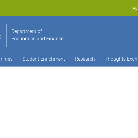
Ap
Department of
Economics and Finance
ammes
Student Enrichment
Research
Thoughts Exch