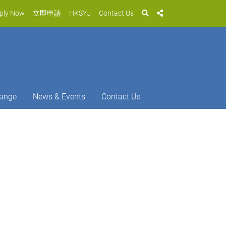
ply Now
立即申請
HKSYU
Contact Us
ange
News & Events
Contact Us