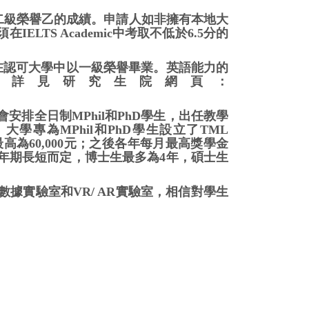
有二級榮譽乙的成績。申請人如非擁有本地大
TS Academic中考取不低於6.5分的
或在認可大學中以一級榮譽畢業。英語能力的
資格詳見研究生院網頁：
排全日制MPhil和PhD學生，出任教學
大學專為MPhil和PhD學生設立了TML
年最高為60,000元；之後各年每月最高獎學金
修讀年期長短而定，博士生最多為4年，碩士生
據實驗室和VR/ AR實驗室，相信對學生