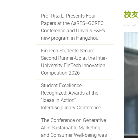
校
Prof Rita Li Presents Four
Papers at the AsRES–GCREC
28-05-20
Conference and Unveils E&F's
new program in Hangzhou
FinTech Students Secure
Second Runner-Up at the Inter-
University FinTech Innovation
Competition 2026
Student Excellence
Recognized: Awards at the
“Ideas in Action”
Interdisciplinary Conference
The Conference on Generative
AI in Sustainable Marketing
and Consumer Well-being was