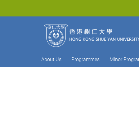
About Us
Programmes
Minor Progr