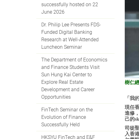
successfully hosted on 22
June 2026
Dr. Philip Lee Presents FDS-
Funded Digital Banking
Research at Well-Attended
Luncheon Seminar
The Department of Economics
and Finance Students Visit
Sun Hung Kai Center to
Explore Real Estate
樹仁
Development and Career
Opportunities
「我的
現任
FinTech Seminar on the
進修
Evolution of Finance
己的s
Successfully Held
司徒聖
入香
HKSYU FinTech and E&F