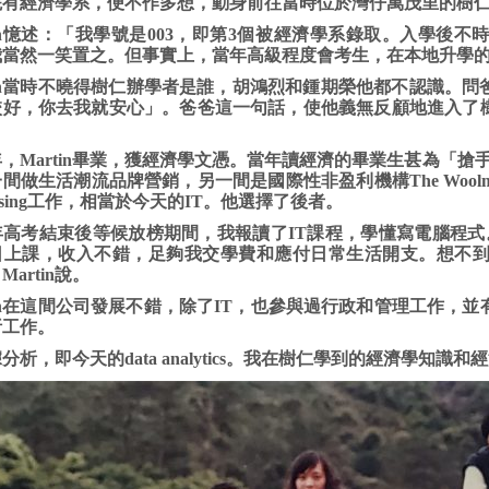
院有經濟學系，便不作多想，動身前往當時位於灣仔萬茂里的樹
tin憶述：「我學號是003，即第3個被經濟學系錄取。入學
我當然一笑置之。但事實上，當年高級程度會考生，在本地升學
tin當時不曉得樹仁辦學者是誰，胡鴻烈和鍾期榮他都不認識。
校好，你去我就安心」。爸爸這一句話，使他義無反顧地進入了樹
。
8年，Martin畢業，獲經濟學文憑。當年讀經濟的畢業生甚為「
間做生活潮流品牌營銷，另一間是國際性非盈利機構The Woolmark Co
cessing工作，相當於今天的IT。他選擇了後者。
年高考結束後等候放榜期間，我報讀了IT課程，學懂寫電腦程式
日上課，收入不錯，足夠我交學費和應付日常生活開支。想不
Martin說。
tin在這間公司發展不錯，除了IT，也參與過行政和管理工作
析工作。
分析，即今天的data analytics。我在樹仁學到的經濟學知識和