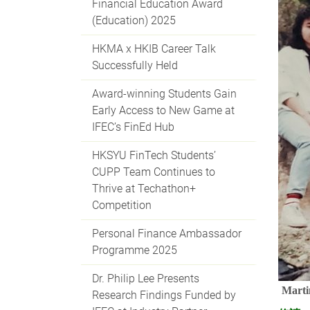
Financial Education Award
(Education) 2025
HKMA x HKIB Career Talk
Successfully Held
Award-winning Students Gain
Early Access to New Game at
IFEC’s FinEd Hub
HKSYU FinTech Students’
CUPP Team Continues to
Thrive at Techathon+
Competition
Personal Finance Ambassador
Programme 2025
Dr. Philip Lee Presents
Mar
Research Findings Funded by