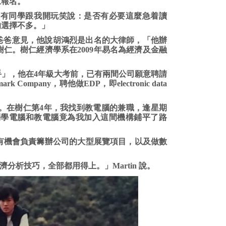
仁報名。
後不時有同學跟我開玩笑說：是否有必要這麼急着讀
的選擇不多。」
問爸爸意見，他說胡鴻烈是出名的大律師，「他辦
仁。樹仁經濟學系在2009年易名為經濟及金融
搶手」，他在4年級大考前，已有兩間公司願意聘請
mpany，聘他做EDP，即electronic data
。在樹仁第4年，我找到教電腦的兼職，逢星期
到學電腦和教電腦竟為我加入這間機構鋪平了路
，並有機會負責籌辦公司的大型展覽項目，以及做數
經濟分析技巧，全部都用得上。」Martin 說。