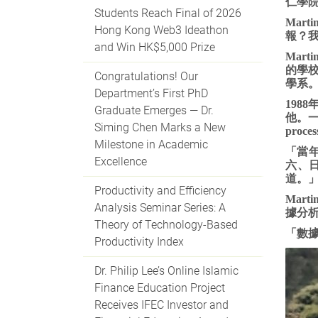
仁學
Students Reach Final of 2026
Mar
Hong Kong Web3 Ideathon
報？
and Win HK$5,000 Prize
Mar
的學
Congratulations! Our
學系
Department’s First PhD
198
Graduate Emerges — Dr.
他。一
Siming Chen Marks a New
pro
Milestone in Academic
「當
Excellence
六、
道。」
Productivity and Efficiency
Mar
Analysis Seminar Series: A
據分
Theory of Technology-Based
「數據
Productivity Index
Dr. Philip Lee’s Online Islamic
Finance Education Project
Receives IFEC Investor and