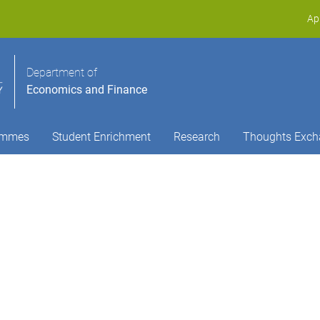
Ap
Department of
Economics and Finance
ammes
Student Enrichment
Research
Thoughts Exch