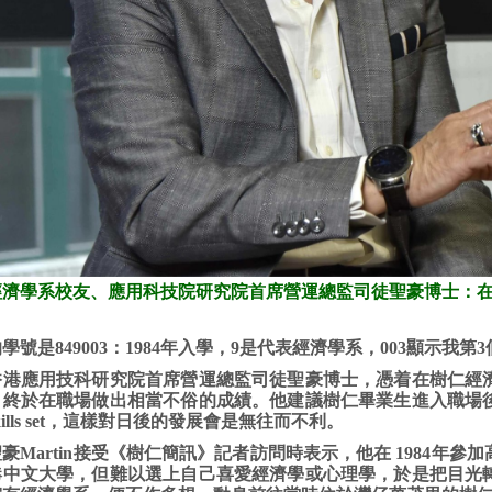
經濟學系校友、應用科技院研究院首席營運總監司徒聖豪博士：
學號是849003：1984年入學，9是代表經濟學系，003顯示我第
香港應用技科研究院首席營運總監司徒聖豪博士，憑着在樹仁經
，終於在職場做出相當不俗的成績。他建議樹仁畢業生進入職場
kills set，這樣對日後的發展會是無往而不利。
豪Martin接受《樹仁簡訊》記者訪問時表示，他在 1984年
港中文大學，但難以選上自己喜愛經濟學或心理學，於是把目光