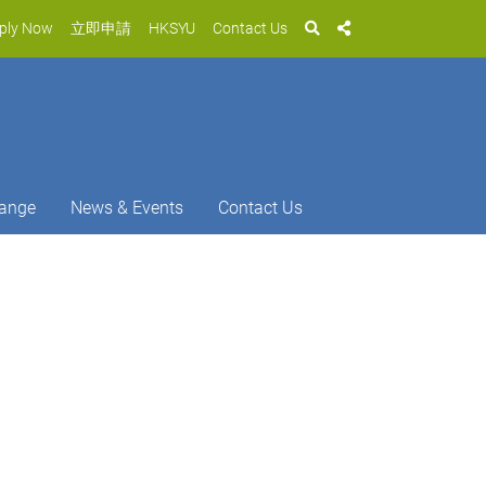
ply Now
立即申請
HKSYU
Contact Us
ange
News & Events
Contact Us